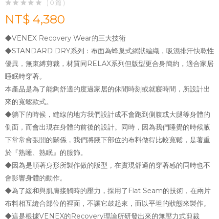
( 0 篇 )
NT$ 4,380
◆VENEX Recovery Wear的三大技術
◆STANDARD DRY系列：布面為蜂巢式網狀編織，吸濕排汗快乾性
優異，無束縛剪裁，材質同RELAX系列但版型更合身簡約，適合家居
睡眠時穿著。
本產品是為了能夠舒適的度過家居的休閒時刻或就寢時間，所設計出
來的寬鬆款式。
◆躺下的時候，縫線的地方我們設計成不會跑到側腹或大腿等身體的
側面，而會出現在身體的前後的設計。同時，因為我們睡覺的時候腋
下常常會張開的關係，我們將腋下部位的布料做得比較寬鬆，是著重
於『熟睡、熟眠』的服飾。
◆因為是順著身形所製作做的版型，在實現舒適的穿著感的同時也不
會影響身體的動作。
◆為了緩和與肌膚接觸時的壓力，採用了Flat Seam的技術，在兩片
布料相互縫合部位的裡面，不讓它鼓起來，而以平坦的狀態來製作。
◆這是根據VENEX的Recovery理論所研發出來的無壓力式剪裁