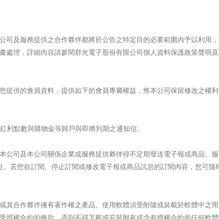
公司及服務提供之合作夥伴都將於公告之特定目的必要範圍內予以利用，
畫處理，詳細內容請參閱群光電子股份有限公司個人資料保護政策聲明及V
您提供的會員資料，提供如下的會員專屬權益，惟本公司保留修改之權利
戶之紅利點數與購物金等歸戶與即將到期之通知信。
本公司及本公司關係企業或服務提供夥伴得不定期發送電子報或商品、服
址。若您欲訂閱、停止訂閱或修改電子報或商品訊息的訂閱內容，您可隨
或其合作夥伴擁有著作權之產品。使用軟體須受附隨或裝載於軟體中之用
受授權合約的條款，否則不得下載或安裝附有或含有授權合約的任何軟體