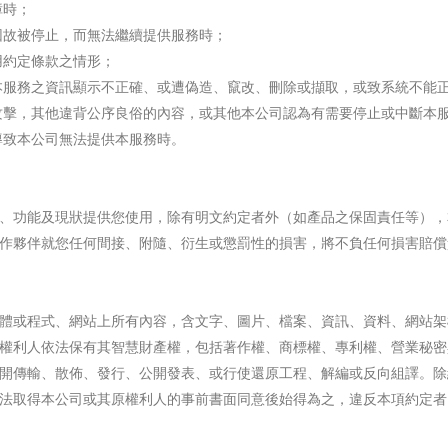
障時；
因故被停止，而無法繼續提供服務時；
用約定條款之情形；
本服務之資訊顯示不正確、或遭偽造、竄改、刪除或擷取，或致系統不能
攻擊，其他違背公序良俗的內容，或其他本公司認為有需要停止或中斷本
導致本公司無法提供本服務時。
、功能及現狀提供您使用，除有明文約定者外（如產品之保固責任等），
作夥伴就您任何間接、附隨、衍生或懲罰性的損害，將不負任何損害賠償
體或程式、網站上所有內容，含文字、圖片、檔案、資訊、資料、網站架
權利人依法保有其智慧財產權，包括著作權、商標權、專利權、營業秘密
開傳輸、散佈、發行、公開發表、或行使還原工程、解編或反向組譯。除
法取得本公司或其原權利人的事前書面同意後始得為之，違反本項約定者