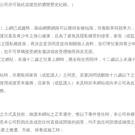
公司亦可藉此追蹤您的瀏覽歷史紀錄。）
同）上網已成趨勢，藉由網際網路可以獲得各種知識，培養眼界與競爭力
護兒童及青少年之身心健康，且為了避免其隱私權受到侵害，家長（或監
料之隱私權政策，再決定是否同意提供相關個人資料，並叮嚀兒童與青少
，也不可單獨接受網友邀請或收受禮物而與其見面。
覽之網站，未滿十二歲之兒童上網時，應全程在旁陪伴，十二歲以上未滿
站時，亦應取得家長（或監護人）之同意。若要詢問或刪除十八歲以下之
使用或接受本服務，且家長（或監護人）未及時於本網站或向本公司為反
務。
之方式及技術，維護本網站之正常運作。惟以下事件發生時，本公司有權
意本公司對因此造成您任何直接或間接的損害，均不負任何賠償或補償之
必要之搬遷、升級、保養或施工時；