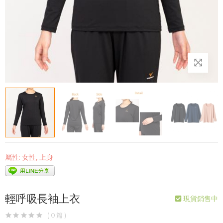
屬性:
女性
,
上身
輕呼吸長袖上衣
現貨銷售中
( 0 篇 )