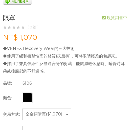
眼罩
現貨銷售中
( 0 篇 )
NT$ 1,070
◆VENEX Recovery Wear的三大技術
◆使用了緩和衝擊性高的材質(夾層棉)，可將眼睛輕柔的包起來。
◆採用了兼具伸縮性及舒適合身的剪裁，能夠減輕休息時、睡覺時耳
朵或後腦部的不舒適感。
品號:
6106
顏色:
交易方式: