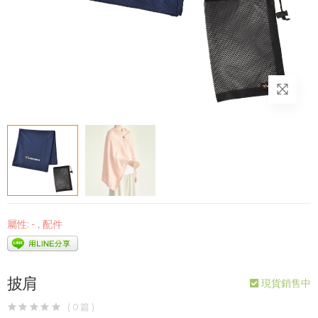
屬性:
-
,
配件
披肩
現貨銷售中
( 0 篇 )