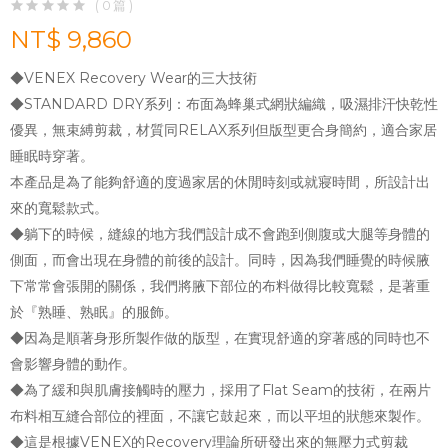
( 0 篇 )
NT$ 9,860
◆VENEX Recovery Wear的三大技術
◆STANDARD DRY系列：布面為蜂巢式網狀編織，吸濕排汗快乾性
優異，無束縛剪裁，材質同RELAX系列但版型更合身簡約，適合家居
睡眠時穿著。
本產品是為了能夠舒適的度過家居的休閒時刻或就寢時間，所設計出
來的寬鬆款式。
◆躺下的時候，縫線的地方我們設計成不會跑到側腹或大腿等身體的
側面，而會出現在身體的前後的設計。同時，因為我們睡覺的時候腋
下常常會張開的關係，我們將腋下部位的布料做得比較寬鬆，是著重
於『熟睡、熟眠』的服飾。
◆因為是順著身形所製作做的版型，在實現舒適的穿著感的同時也不
會影響身體的動作。
◆為了緩和與肌膚接觸時的壓力，採用了Flat Seam的技術，在兩片
布料相互縫合部位的裡面，不讓它鼓起來，而以平坦的狀態來製作。
◆這是根據VENEX的Recovery理論所研發出來的無壓力式剪裁