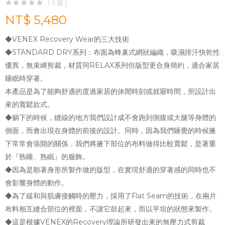
( 0 篇 )
NT$ 5,480
◆VENEX Recovery Wear的三大技術
◆STANDARD DRY系列：布面為蜂巢式網狀編織，吸濕排汗快乾性
優異，無束縛剪裁，材質同RELAX系列但版型更合身簡約，適合家居
睡眠時穿著。
本產品是為了能夠舒適的度過家居的休閒時刻或就寢時間，所設計出
來的寬鬆款式。
◆躺下的時候，縫線的地方我們設計成不會跑到側腹或大腿等身體的
側面，而會出現在身體的前後的設計。同時，因為我們睡覺的時候腋
下常常會張開的關係，我們將腋下部位的布料做得比較寬鬆，是著重
於『熟睡、熟眠』的服飾。
◆因為是順著身形所製作做的版型，在實現舒適的穿著感的同時也不
會影響身體的動作。
◆為了緩和與肌膚接觸時的壓力，採用了Flat Seam的技術，在兩片
布料相互縫合部位的裡面，不讓它鼓起來，而以平坦的狀態來製作。
◆這是根據VENEX的Recovery理論所研發出來的無壓力式剪裁