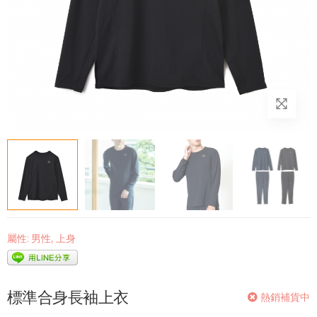
屬性:
男性
,
上身
標準合身長袖上衣
熱銷補貨中