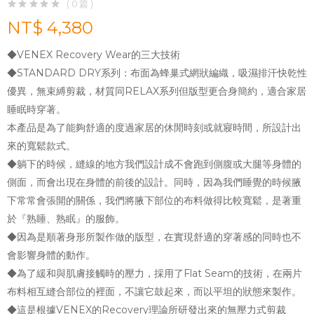
( 0 篇 )
NT$ 4,380
◆VENEX Recovery Wear的三大技術
◆STANDARD DRY系列：布面為蜂巢式網狀編織，吸濕排汗快乾性
優異，無束縛剪裁，材質同RELAX系列但版型更合身簡約，適合家居
睡眠時穿著。
本產品是為了能夠舒適的度過家居的休閒時刻或就寢時間，所設計出
來的寬鬆款式。
◆躺下的時候，縫線的地方我們設計成不會跑到側腹或大腿等身體的
側面，而會出現在身體的前後的設計。同時，因為我們睡覺的時候腋
下常常會張開的關係，我們將腋下部位的布料做得比較寬鬆，是著重
於『熟睡、熟眠』的服飾。
◆因為是順著身形所製作做的版型，在實現舒適的穿著感的同時也不
會影響身體的動作。
◆為了緩和與肌膚接觸時的壓力，採用了Flat Seam的技術，在兩片
布料相互縫合部位的裡面，不讓它鼓起來，而以平坦的狀態來製作。
◆這是根據VENEX的Recovery理論所研發出來的無壓力式剪裁