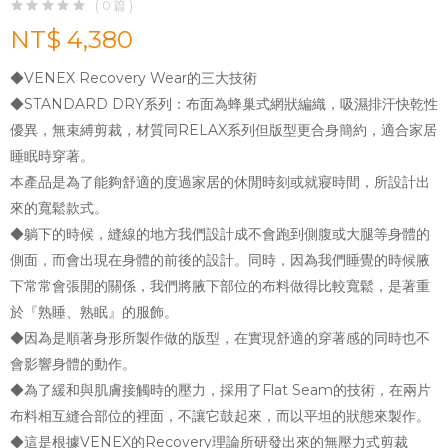
( 0 篇 )
NT$ 4,380
◆VENEX Recovery Wear的三大技術
◆STANDARD DRY系列：布面為蜂巢式網狀編織，吸濕排汗快乾性
優異，無束縛剪裁，材質同RELAX系列但版型更合身簡約，適合家居
睡眠時穿著。
本產品是為了能夠舒適的度過家居的休閒時刻或就寢時間，所設計出
來的寬鬆款式。
◆躺下的時候，縫線的地方我們設計成不會跑到側腹或大腿等身體的
側面，而會出現在身體的前後的設計。同時，因為我們睡覺的時候腋
下常常會張開的關係，我們將腋下部位的布料做得比較寬鬆，是著重
於『熟睡、熟眠』的服飾。
◆因為是順著身形所製作做的版型，在實現舒適的穿著感的同時也不
會影響身體的動作。
◆為了緩和與肌膚接觸時的壓力，採用了Flat Seam的技術，在兩片
布料相互縫合部位的裡面，不讓它鼓起來，而以平坦的狀態來製作。
◆這是根據VENEX的Recovery理論所研發出來的無壓力式剪裁