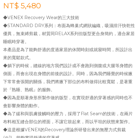
NT$ 5,480
◆VENEX Recovery Wear的三大技術
◆STANDARD DRY系列：布面為蜂巢式網狀編織，吸濕排汗快乾性
優異，無束縛剪裁，材質同RELAX系列但版型更合身簡約，適合家居
睡眠時穿著。
本產品是為了能夠舒適的度過家居的休閒時刻或就寢時間，所設計出
來的寬鬆款式。
◆躺下的時候，縫線的地方我們設計成不會跑到側腹或大腿等身體的
側面，而會出現在身體的前後的設計。同時，因為我們睡覺的時候腋
下常常會張開的關係，我們將腋下部位的布料做得比較寬鬆，是著重
於『熟睡、熟眠』的服飾。
◆因為是順著身形所製作做的版型，在實現舒適的穿著感的同時也不
會影響身體的動作。
◆為了緩和與肌膚接觸時的壓力，採用了Flat Seam的技術，在兩片
布料相互縫合部位的裡面，不讓它鼓起來，而以平坦的狀態來製作。
◆這是根據VENEX的Recovery理論所研發出來的無壓力式剪裁
(※1)，能夠實現舒適的穿著感。